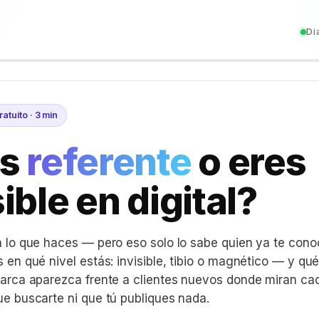
Di
atuito · 3 min
es
referente
o eres
sible en digital?
 lo que haces — pero eso solo lo sabe quien ya te cono
en qué nivel estás: invisible, tibio o magnético — y qué
arca aparezca frente a clientes nuevos donde miran cad
e buscarte ni que tú publiques nada.