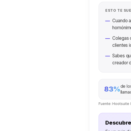
ESTO TE SU
Cuando al
—
homónim
Colegas c
—
clientes 
Sabes que
—
creador 
de lo
83%
llama
Fuente: Hootsuite
Descubre 