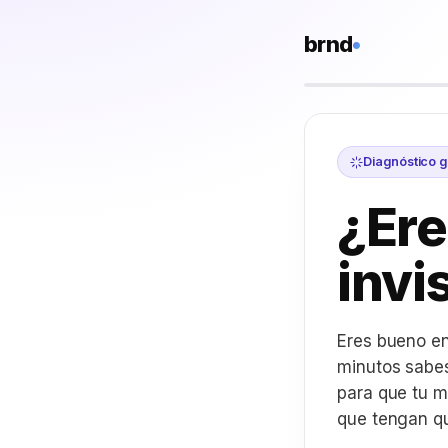
brnd
•
Diagnóstico gr
¿Er
invi
Eres bueno en
minutos sabes 
para que tu m
que tengan qu